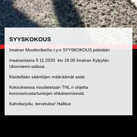
SYYSKOKOUS
Imatran Moottorikerho r.y.n SYYSKOKOUS pidetään
maanantaina 9.11.2020. klo 18.00 Imatran Kylpylän
Ukonniemi-salissa.
Käsitellään sääntöjen määräämät asiat.
Kokouksessa noudatetaan THL.n ohjetta
koronavirustartuntojen ehkäisemisestä.
Kahvitarjoilu, tervetuloa! Hallitus
<
Elokuu 2026
>