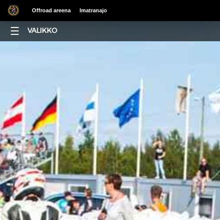
Offroad areena
Imatranajo
VALIKKO