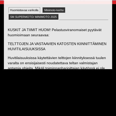
Huomioitavaa varikolla
Minimoto-kerho
SM SUPERMOTO/ MINIMOTO 2025
KUSKIT JA TIIMIT HUOM! Pelastusviranomaiset pyytävät
huomioimaan seuraavaa:
TELTTOJEN JA VASTAAVIEN KATOSTEN KIINNITTÄMINEN
HUVITILAISUUKSISSA
Huvitilaisuuksissa käytettävien telttojen kiinnityksessä tuulen
varalta on ensisijaisesti noudatettava teltan valmistajan
antamia ohjeita. Mikäli toiminnanharjoittajan käytössä ei ole
valmistajan antamaa ohjetta tulee noudattaa tätä Etelä-
Karjalan pelastuslaitoksen antamaa ohjeistusta.
Pelastuslaitoksen ohjeen mukaisesti kiinnitetyt teltat eivät
välttämättä pysy kiinnitettynä rajuilman sattuessa alueelle.
Tämän vuoksi huvitilaisuuden pelastussuunnitelmassa on
määriteltävä milloin telttojen kiinnityksiä on tehostettava ja
milloin tilaisuus tai telttojen käyttö on keskeytettävä.
Minimipainot /telttakoko: