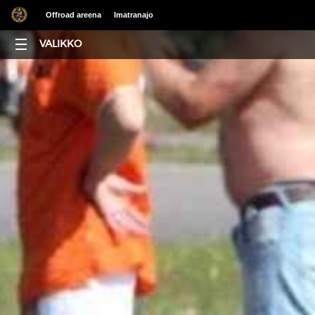
Offroad areena
Imatranajo
VALIKKO