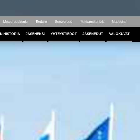
Motocrosskoulu
Enduro
Snowcross
Matkamotoristit
Museointi
N HISTORIA
JÄSENEKSI
YHTEYSTIEDOT
JÄSENEDUT
VALOKUVAT