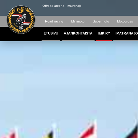
Offroad areena
Imatranajo
Road racing
Minimoto
Supermoto
Motocross
ETUSIVU
AJANKOHTAISTA
IMK RY
IMATRANAJO